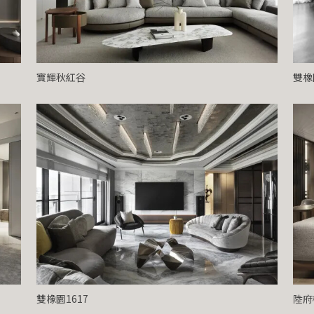
寶輝秋紅谷
雙橡
雙橡園1617
陸府