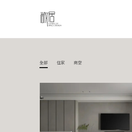
全部
住家
商空