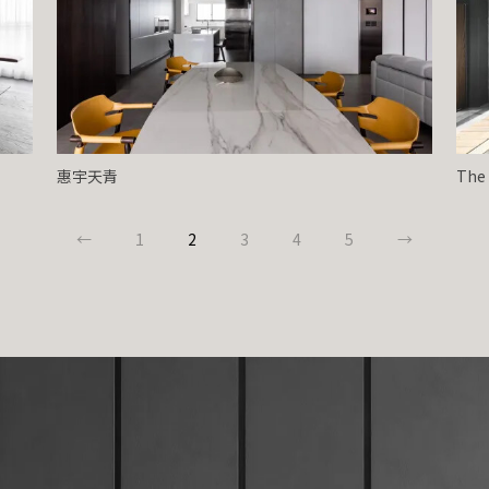
惠宇天青
The
←
1
2
3
4
5
→