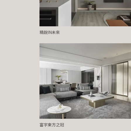
精銳IN未來
富宇東方之冠