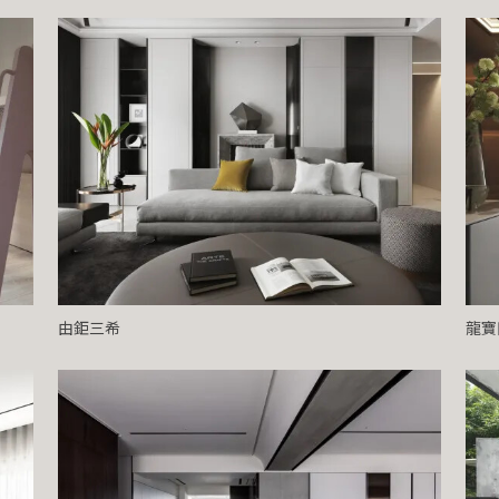
由鉅三希
龍寶